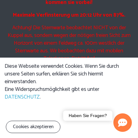
kommen sie vorbei!
Maximale Verfinsterung um 20:12 Uhr von 87%.
Achtung! Die Sternwarte beobachtet NICHT von der
Kuppel aus, sondern wegen der nötigen freien Sicht zum
Horizont von einem Feldweg ca. 100m westlich der
Sternwarte aus. Wir beobachten dazu mit mobilen
Teleskopen. Eintritt frei!
Diese Webseite verwendet Cookies. Wenn Sie durch
unsere Seiten surfen, erklären Sie sich hiermit
einverstanden.
Eine Führung am Freitag beinhaltet Anfangs den jeweils
Eine Widerspruchsmöglichkeit gibt es unter
angekündigten Vortrag, im Anschluss führen wir Sie durch
DATENSCHUTZ
.
die Kuppel und zeigen Ihnen die Technik der Teleskope.
Anschließend bei klarem Himmel Beobachtung mit den
Haben Sie Fragen?
Teleskopen.
Cookies akzeptieren
Bitte beachten sie, dass auch UNSER Teleskop nicht durch