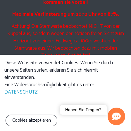
kommen sie vorbei!
Maximale Verfinsterung um 20:12 Uhr von 87%.
Achtung! Die Sternwarte beobachtet NICHT von der
Kuppel aus, sondern wegen der nötigen freien Sicht zum
Horizont von einem Feldweg ca. 100m westlich der
Sternwarte aus. Wir beobachten dazu mit mobilen
Teleskopen. Eintritt frei!
Diese Webseite verwendet Cookies. Wenn Sie durch
unsere Seiten surfen, erklären Sie sich hiermit
einverstanden.
Eine Führung am Freitag beinhaltet Anfangs den jeweils
Eine Widerspruchsmöglichkeit gibt es unter
angekündigten Vortrag, im Anschluss führen wir Sie durch
DATENSCHUTZ
.
die Kuppel und zeigen Ihnen die Technik der Teleskope.
Anschließend bei klarem Himmel Beobachtung mit den
Haben Sie Fragen?
Teleskopen.
Cookies akzeptieren
Bitte beachten sie, dass auch UNSER Teleskop nicht durch