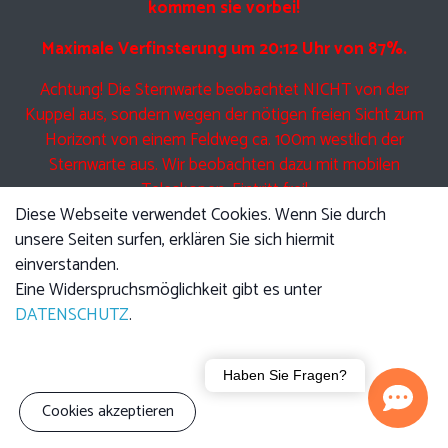
kommen sie vorbei!
Maximale Verfinsterung um 20:12 Uhr von 87%.
Achtung! Die Sternwarte beobachtet NICHT von der
Kuppel aus, sondern wegen der nötigen freien Sicht zum
Horizont von einem Feldweg ca. 100m westlich der
Sternwarte aus. Wir beobachten dazu mit mobilen
Teleskopen. Eintritt frei!
Diese Webseite verwendet Cookies. Wenn Sie durch
unsere Seiten surfen, erklären Sie sich hiermit
einverstanden.
Eine Führung am Freitag beinhaltet Anfangs den jeweils
Eine Widerspruchsmöglichkeit gibt es unter
angekündigten Vortrag, im Anschluss führen wir Sie durch
DATENSCHUTZ
.
die Kuppel und zeigen Ihnen die Technik der Teleskope.
Anschließend bei klarem Himmel Beobachtung mit den
Haben Sie Fragen?
Teleskopen.
Cookies akzeptieren
Bitte beachten sie, dass auch UNSER Teleskop nicht durch