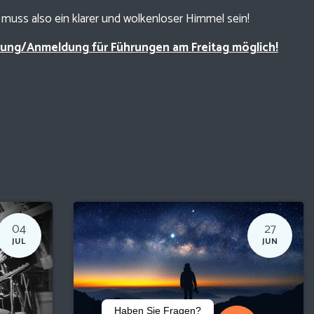
muss also ein klarer und wolkenloser Himmel sein!
erung/Anmeldung für Führungen am Freitag möglich!
04
27
JUL
JUN
Haben Sie Fragen?