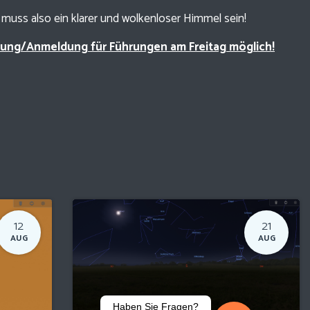
muss also ein klarer und wolkenloser Himmel sein!
erung/Anmeldung für Führungen am Freitag möglich!
12
21
AUG
AUG
Haben Sie Fragen?