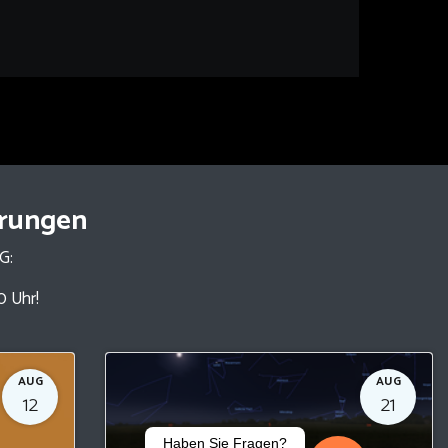
hrungen
NG:
0 Uhr!
AUG
AUG
12
21
Haben Sie Fragen?