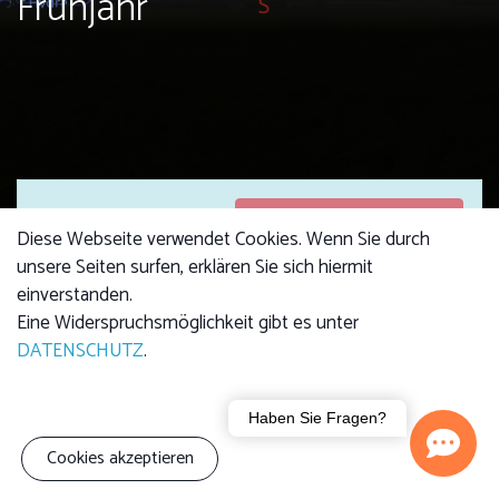
Frühjahr
Anmeldungen
Anmeldungen sind
Diese Webseite verwendet Cookies. Wenn Sie durch
geschlossen
geschlossen
unsere Seiten surfen, erklären Sie sich hiermit
einverstanden.
Eine Widerspruchsmöglichkeit gibt es unter
DATENSCHUTZ
.
Beginn
Fr., 05.04.2024, 22:00 -
24:00 Uhr
Haben Sie Fragen?
Kursgebühr
4,00 €
Cookies akzeptieren
Kind: 2,50 €
Familie (3 Personen):