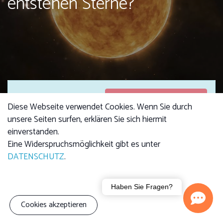
entstehen Sterne?
Anmeldungen
Anmeldungen sind
Diese Webseite verwendet Cookies. Wenn Sie durch
geschlossen
geschlossen
unsere Seiten surfen, erklären Sie sich hiermit
einverstanden.
Eine Widerspruchsmöglichkeit gibt es unter
DATENSCHUTZ
.
Kursgebühr
4,00 €
Kind: 2,50 €
Familie (3 Personen):
Haben Sie Fragen?
7,00 €
Cookies akzeptieren
Der Vortrag erläutert wie sich Sterne im Laufe ihres