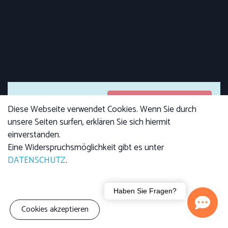
Anmeldungen
Anmeldungen sind
Diese Webseite verwendet Cookies. Wenn Sie durch
geschlossen
geschlossen
unsere Seiten surfen, erklären Sie sich hiermit
einverstanden.
Eine Widerspruchsmöglichkeit gibt es unter
DATENSCHUTZ
.
Kursgebühr
Erwachsene: 4,00 €
Kind: 2,50 €
Familie (3 Personen):
Haben Sie Fragen?
7,00 €
Cookies akzeptieren
Wir zeigen den Kleinen im Vortrag, was es