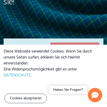
sie!
Anmeldungen
Anmeldungen sind
Diese Webseite verwendet Cookies. Wenn Sie durch
geschlossen
geschlossen
unsere Seiten surfen, erklären Sie sich hiermit
einverstanden.
Eine Widerspruchsmöglichkeit gibt es unter
DATENSCHUTZ
.
Kursgebühr
4,00 €
Haben Sie Fragen?
Kind: 2,50 €
Cookies akzeptieren
Familie (3 Personen):