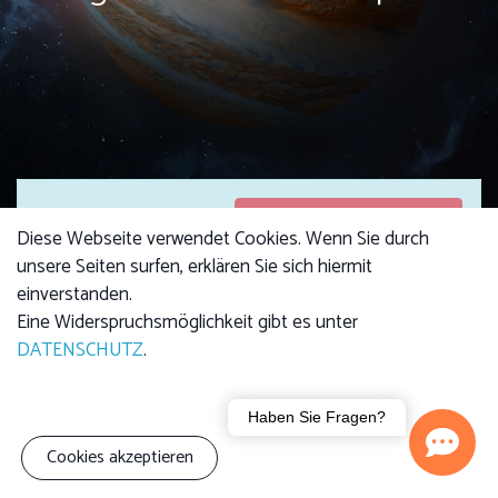
Anmeldungen
Anmeldungen sind
Diese Webseite verwendet Cookies. Wenn Sie durch
geschlossen
geschlossen
unsere Seiten surfen, erklären Sie sich hiermit
einverstanden.
Eine Widerspruchsmöglichkeit gibt es unter
DATENSCHUTZ
.
Kursgebühr
4,00 €
Haben Sie Fragen?
Kind: 2,50 €
Cookies akzeptieren
Familie (3 Personen):