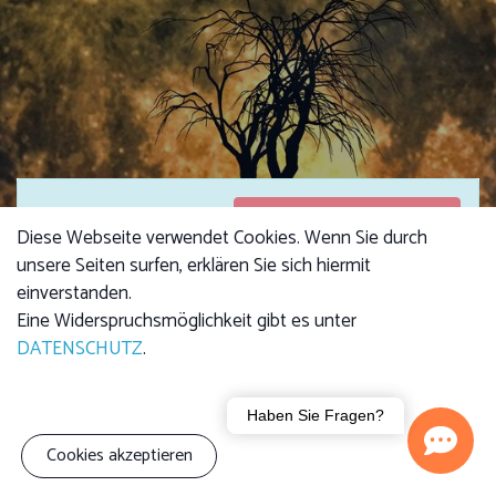
Anmeldungen
Anmeldungen sind
Diese Webseite verwendet Cookies. Wenn Sie durch
geschlossen
geschlossen
unsere Seiten surfen, erklären Sie sich hiermit
einverstanden.
Eine Widerspruchsmöglichkeit gibt es unter
DATENSCHUTZ
.
Kursgebühr
Erwachsene: 4,00 €
Kind: 2,50 €
Familie (3 Personen):
Haben Sie Fragen?
7,00 €
Cookies akzeptieren
Wir zeigen den Kleinen im Vortrag, was es