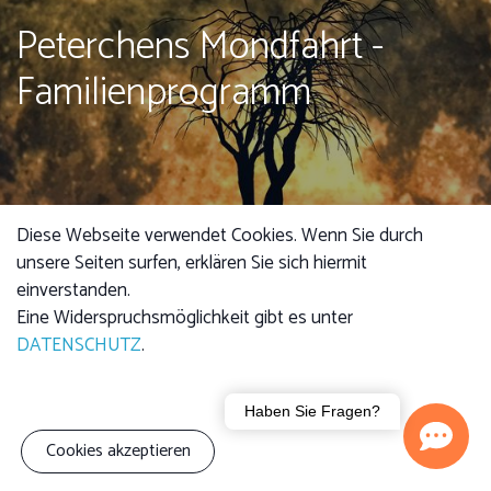
Peterchens Mondfahrt -
Familienprogramm
Diese Webseite verwendet Cookies. Wenn Sie durch
unsere Seiten surfen, erklären Sie sich hiermit
einverstanden.
Eine Widerspruchsmöglichkeit gibt es unter
DATENSCHUTZ
.
Kursgebühr
Erwachsene: 4,00 €
Haben Sie Fragen?
Kind: 2,50 €
Familie (3 Personen):
Cookies akzeptieren
7,00 €