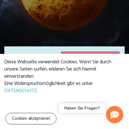
Anmeldungen
Anmeldungen sind
Diese Webseite verwendet Cookies. Wenn Sie durch
geschlossen
geschlossen
unsere Seiten surfen, erklären Sie sich hiermit
einverstanden.
Eine Widerspruchsmöglichkeit gibt es unter
DATENSCHUTZ
.
Kursgebühr
Erwachsene: 4,00 €
Kind: 2,50 €
Familie (3 Personen):
Haben Sie Fragen?
7,00 €
Cookies akzeptieren
Wir stellen Ihnen unseren Nachbarplaneten Venus und