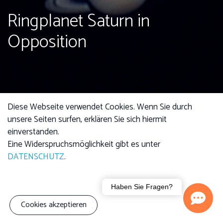
Ringplanet Saturn in
Opposition
Diese Webseite verwendet Cookies. Wenn Sie durch
unsere Seiten surfen, erklären Sie sich hiermit
einverstanden.
Eine Widerspruchsmöglichkeit gibt es unter
DATENSCHUTZ
.
4,00 €
Kind: 2,50 €
Familie (3 Personen): 7,00 €
Haben Sie Fragen?
Cookies akzeptieren
Der Vortrag stellt den Ringplaneten
Saturn vor.