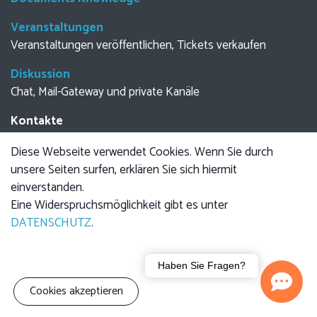
Veranstaltungen
Veranstaltungen veröffentlichen, Tickets verkaufen
Diskussion
Chat, Mail-Gateway und private Kanäle
Kontakte
Zentralisierung Ihres Adressbuchs
Diese Webseite verwendet Cookies. Wenn Sie durch
unsere Seiten surfen, erklären Sie sich hiermit
einverstanden.
Eine Widerspruchsmöglichkeit gibt es unter
Gerhard Franz Volkssternwarte
DATENSCHUTZ
.
Die astronomische Arbeitsgemeinschaft Tirschenreuth -
kurz: Astro-AG - betreibt die Sternwarte Tirschenreuth und
Haben Sie Fragen?
ermöglicht dem Besucher, jeden Freitag die Wunder des
Cookies akzeptieren
Kosmos zu erforschen!