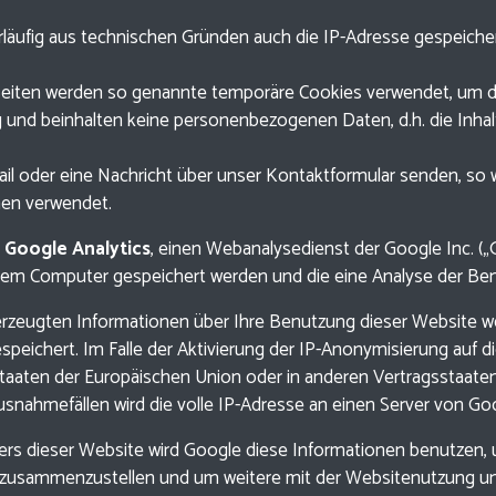
rläufig aus technischen Gründen auch die IP-Adresse gespeicher
Seiten werden so genannte temporäre Cookies verwendet, um die
g und beinhalten keine personenbezogenen Daten, d.h. die Inha
il oder eine Nachricht über unser Kontaktformular senden, so wi
nen verwendet.
t
Google Analytics
, einen Webanalysedienst der Google Inc. („
hrem Computer gespeichert werden und die eine Analyse der Be
erzeugten Informationen über Ihre Benutzung dieser Website we
speichert. Im Falle der Aktivierung der IP-Anonymisierung auf 
dstaaten der Europäischen Union oder in anderen Vertragssta
Ausnahmefällen wird die volle IP-Adresse an einen Server von Go
bers dieser Website wird Google diese Informationen benutzen
n zusammenzustellen und um weitere mit der Websitenutzung u