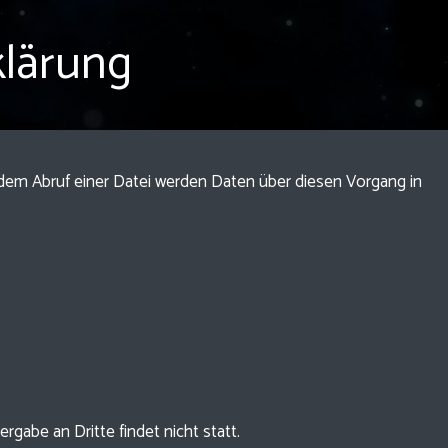
lärung
edem Abruf einer Datei werden Daten über diesen Vorgang in
gabe an Dritte findet nicht statt.