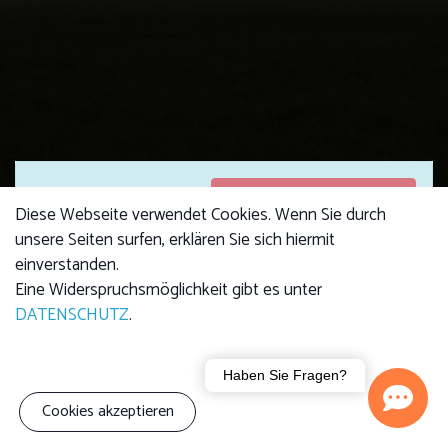
Anmeldungen
Anmeldungen sind
Diese Webseite verwendet Cookies. Wenn Sie durch
geschlossen
geschlossen
unsere Seiten surfen, erklären Sie sich hiermit
einverstanden.
Eine Widerspruchsmöglichkeit gibt es unter
DATENSCHUTZ
.
Kursgebühr
Erwachsene: 4,00 €
Kind: 2,50 €
Familie (3 Personen):
Haben Sie Fragen?
7,00 €
Cookies akzeptieren
Wir erklären ihnen den aktuellen Sternhimmel und