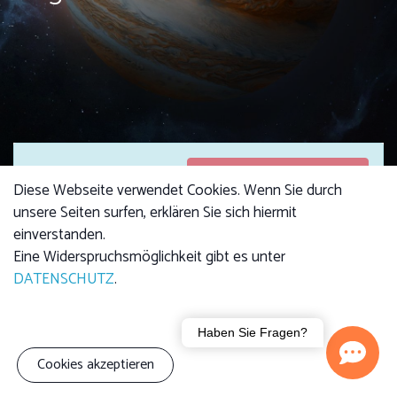
Anmeldungen
Anmeldungen sind
Diese Webseite verwendet Cookies. Wenn Sie durch
geschlossen
geschlossen
unsere Seiten surfen, erklären Sie sich hiermit
einverstanden.
Eine Widerspruchsmöglichkeit gibt es unter
DATENSCHUTZ
.
Kursgebühr
4,00 €
Haben Sie Fragen?
Kind: 2,50 €
Cookies akzeptieren
Familie (3 Personen):