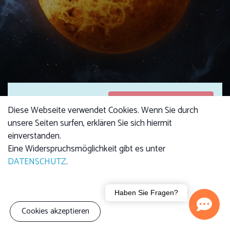
Anmeldungen
Anmeldungen sind
Diese Webseite verwendet Cookies. Wenn Sie durch
geschlossen
geschlossen
unsere Seiten surfen, erklären Sie sich hiermit
einverstanden.
Eine Widerspruchsmöglichkeit gibt es unter
DATENSCHUTZ
.
Kursgebühr
Erwachsene: 4,00 €
Kind: 2,50 €
Familie (3 Personen):
Haben Sie Fragen?
7,00 €
Cookies akzeptieren
Wir stellen Ihnen unseren Nachbarplaneten Venus und