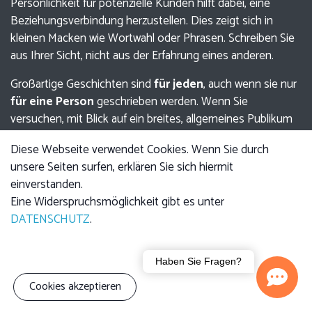
Persönlichkeit für potenzielle Kunden hilft dabei, eine
Beziehungsverbindung herzustellen. Dies zeigt sich in
kleinen Macken wie Wortwahl oder Phrasen. Schreiben Sie
aus Ihrer Sicht, nicht aus der Erfahrung eines anderen.
Großartige Geschichten sind
für jeden
, auch wenn sie nur
für eine Person
geschrieben werden. Wenn Sie
versuchen, mit Blick auf ein breites, allgemeines Publikum
zu schreiben, wird Ihre Geschichte unecht klingen und es
Diese Webseite verwendet Cookies. Wenn Sie durch
wird ihr an Emotionen fehlen. Niemand wird interessiert
unsere Seiten surfen, erklären Sie sich hiermit
sein. Schreiben Sie für eine Person. Wenn es für die eine
einverstanden.
Person echt ist, ist es auch für den Rest echt.
Eine Widerspruchsmöglichkeit gibt es unter
DATENSCHUTZ
.
Haben Sie Fragen?
Eine Bereichsüberschrift
Cookies akzeptieren
Schreiben Sie ein oder zwei Absätze, die Ihr Produkt oder