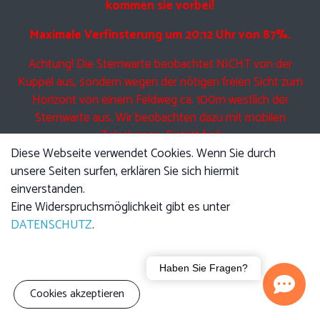
kommen sie vorbei!
Maximale Verfinsterung um 20:12 Uhr von 87%.
Achtung! Die Sternwarte beobachtet NICHT von der
Kuppel aus, sondern wegen der nötigen freien Sicht zum
Horizont von einem Feldweg ca. 100m westlich der
Sternwarte aus. Wir beobachten dazu mit mobilen
Teleskopen. Eintritt frei!
Diese Webseite verwendet Cookies. Wenn Sie durch
unsere Seiten surfen, erklären Sie sich hiermit
einverstanden.
Eine Führung am Freitag beinhaltet Anfangs den jeweils
Eine Widerspruchsmöglichkeit gibt es unter
angekündigten Vortrag, im Anschluss führen wir Sie durch
DATENSCHUTZ
.
die Kuppel und zeigen Ihnen die Technik der Teleskope.
Anschließend bei klarem Himmel Beobachtung mit den
Haben Sie Fragen?
Teleskopen.
Cookies akzeptieren
Bitte beachten sie, dass auch UNSER Teleskop nicht durch