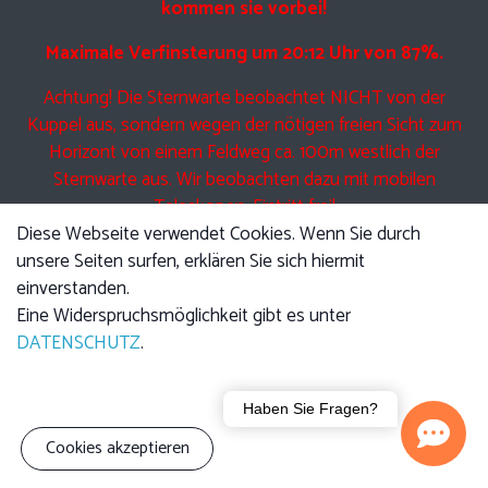
kommen sie vorbei!
Maximale Verfinsterung um 20:12 Uhr von 87%.
Achtung! Die Sternwarte beobachtet NICHT von der
Kuppel aus, sondern wegen der nötigen freien Sicht zum
Horizont von einem Feldweg ca. 100m westlich der
Sternwarte aus. Wir beobachten dazu mit mobilen
Teleskopen. Eintritt frei!
Diese Webseite verwendet Cookies. Wenn Sie durch
unsere Seiten surfen, erklären Sie sich hiermit
einverstanden.
Eine Führung am Freitag beinhaltet Anfangs den jeweils
Eine Widerspruchsmöglichkeit gibt es unter
angekündigten Vortrag, im Anschluss führen wir Sie durch
DATENSCHUTZ
.
die Kuppel und zeigen Ihnen die Technik der Teleskope.
Anschließend bei klarem Himmel Beobachtung mit den
Haben Sie Fragen?
Teleskopen.
Cookies akzeptieren
Bitte beachten sie, dass auch UNSER Teleskop nicht durch