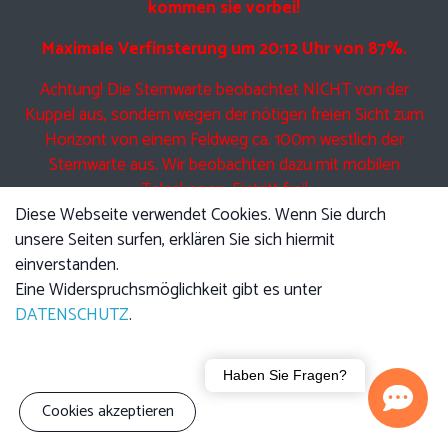
kommen sie vorbei!
Maximale Verfinsterung um 20:12 Uhr von 87%.
Achtung! Die Sternwarte beobachtet NICHT von der
Kuppel aus, sondern wegen der nötigen freien Sicht zum
Horizont von einem Feldweg ca. 100m westlich der
Sternwarte aus. Wir beobachten dazu mit mobilen
Teleskopen. Eintritt frei!
Diese Webseite verwendet Cookies. Wenn Sie durch
unsere Seiten surfen, erklären Sie sich hiermit
einverstanden.
Eine Führung am Freitag beinhaltet Anfangs den jeweils
Eine Widerspruchsmöglichkeit gibt es unter
angekündigten Vortrag, im Anschluss führen wir Sie durch
DATENSCHUTZ
.
die Kuppel und zeigen Ihnen die Technik der Teleskope.
Anschließend bei klarem Himmel Beobachtung mit den
Haben Sie Fragen?
Teleskopen.
Cookies akzeptieren
Bitte beachten sie, dass auch UNSER Teleskop nicht durch