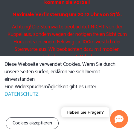
kommen sie vorbei!
Maximale Verfinsterung um 20:12 Uhr von 87%.
Achtung! Die Sternwarte beobachtet NICHT von der
Kuppel aus, sondern wegen der nötigen freien Sicht zum
Horizont von einem Feldweg ca. 100m westlich der
Sternwarte aus. Wir beobachten dazu mit mobilen
Teleskopen. Eintritt frei!
Diese Webseite verwendet Cookies. Wenn Sie durch
unsere Seiten surfen, erklären Sie sich hiermit
einverstanden.
Eine Führung am Freitag beinhaltet Anfangs den jeweils
Eine Widerspruchsmöglichkeit gibt es unter
angekündigten Vortrag, im Anschluss führen wir Sie durch
DATENSCHUTZ
.
die Kuppel und zeigen Ihnen die Technik der Teleskope.
Anschließend bei klarem Himmel Beobachtung mit den
Haben Sie Fragen?
Teleskopen.
Cookies akzeptieren
Bitte beachten sie, dass auch UNSER Teleskop nicht durch