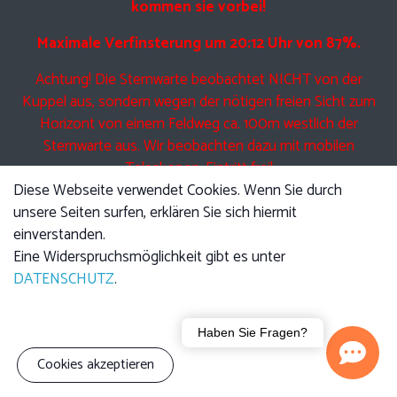
kommen sie vorbei!
Maximale Verfinsterung um 20:12 Uhr von 87%.
Achtung! Die Sternwarte beobachtet NICHT von der
Kuppel aus, sondern wegen der nötigen freien Sicht zum
Horizont von einem Feldweg ca. 100m westlich der
Sternwarte aus. Wir beobachten dazu mit mobilen
Teleskopen. Eintritt frei!
Diese Webseite verwendet Cookies. Wenn Sie durch
unsere Seiten surfen, erklären Sie sich hiermit
einverstanden.
Eine Führung am Freitag beinhaltet Anfangs den jeweils
Eine Widerspruchsmöglichkeit gibt es unter
angekündigten Vortrag, im Anschluss führen wir Sie durch
DATENSCHUTZ
.
die Kuppel und zeigen Ihnen die Technik der Teleskope.
Anschließend bei klarem Himmel Beobachtung mit den
Haben Sie Fragen?
Teleskopen.
Cookies akzeptieren
Bitte beachten sie, dass auch UNSER Teleskop nicht durch